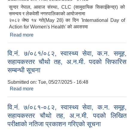
सुन्दर नेपाल, आवाज संस्था, CLC (सामुदायिक सिकाईकेन्द्र) को
समन्वय र लेकवेशी नगरपालिकाको आयोजनामा
२०८२ जेष्ठ १४ गते(May 28) का दिन 'International Day of
Action for Women's Health' को अवसरमा
Read more
about 'महिनावारी स्वच्छता' विषयक वकतृत्वकला
वि.नं. ७/०८१/०८२, स्वास्थ्य सेवा, क.न. समूह,
सहायकस्तर चौथो तह, अ.न.मी. पदको सिफारिस
सम्बन्धी सूचना
Submitted on:
Tue, 05/27/2025 - 16:48
Read more
about वि.नं. ७/०८१/०८२, स्वास्थ्य सेवा, क.न. समूह,
सहायकस्तर चौथो तह, अ.न.मी. पदको सिफारिस सम्बन्धी
सूचना
वि.नं. ७/०८१-०८२, स्वास्थ्य सेवा, क.न. समूह,
सहायकस्तर चौथो तह, अ.न.मी. पदको लिखित
परीक्षाको नतिजा प्रकाशन गरिएको सूचना