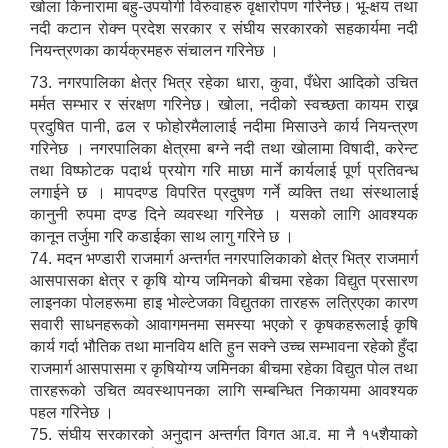
खोला किनारामा बहु-उपयोगी विरुवाहरु वृक्षारोपण गरिनेछ। भू-क्षय तथा
नदी कटान रोक्न प्रदेश सरकार र संघीय सरकारको सहकार्यमा नदी
नियन्त्रणका कार्यक्रमहरु संचालन गरिनेछ ।
73. नगरपालिका क्षेत्र भित्र रहेका धारा, कुवा, पँधेरा आदिको उचित
मर्मत सम्भार र संरक्षण गरिनेछ। खोला, नदीको स्वच्छता कायम राख्न
प्रदुषित पानी, ढल र फोहोरमैलालाई नदीमा मिसाउने कार्य नियन्त्रण
गरिनेछ । नगरपालिका क्षेत्रमा बग्ने नदी तथा खोलामा विषादी, करेन्ट
तथा विष्फोटक पदार्थ प्रयोग गरि माछा मार्ने कार्यलाई पूर्ण प्रतिवन्ध
लगाईने छ । मापदण्ड विपरित प्रदुषण गर्ने व्यक्ति तथा संस्थालाई
कानुनी रुपमा दण्ड दिने व्यवस्था गरिनेछ । यसको लागि आवश्यक
कानून तर्जुमा गरि कडाईका साथ लागु गरिने छ ।
74. मदन भण्डारी राजमार्ग अन्तर्गत नगरपालिकाको क्षेत्र भित्र राजमार्ग
आसपासका क्षेत्र र कृषि योग्य जमिनको बीचमा रहेका विद्युत प्रसारण
लाइनका पोलहरूमा हाइ भोल्टेजका विद्युतका तारहरू लत्रिएका कारण
सवारी साधनहरूको आवागमनमा समस्या भएको र कृषकहरूलाई कृषि
कार्य गर्दा भौतिक तथा मानविय क्षति हुन सक्ने उच्च सम्भावना रहेको हुँदा
राजमार्ग आसपासमा र कृषियोग्य जमिनका बीचमा रहेका विद्युत पोल तथा
तारहरूको उचित व्यवस्थापनका लागि सम्बन्धित निकायमा आवश्यक
पहल गरिनेछ ।
75. संघीय सरकारको अनुदान अन्तर्गत विगत आ.व. मा नै १५शैयाको