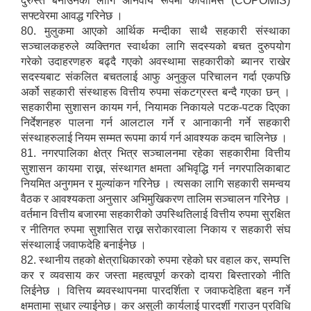
दुरुस्त बनाउनका लागि अनिवार्य रूपमा कोपोमिस (COPOMIS)
सफ्टवेरमा आवद्ध गरिनेछ ।
80. मुलुकमा आएको आर्थिक मन्दीका साथै सहकारी संस्थाका
सञ्चालकहरुले व्यक्तिगत स्वार्थका लागि सदस्यको बचत दुरुपयोग
गरेको उदाहरणहरु बढ्दै गएको अवस्थामा सहकारीको ब्यानर राखेर
सदस्यबाट संकलित बचतलाई आफु अनुकुल परिचालन गर्दा एकपछि
अर्को सहकारी संस्थाहरू वित्तीय रुपमा संकटग्रस्त बन्दै गएका छन् ।
सहकारीमा सुशासन कायम गर्न, नियामक निकायले पटक-पटक दिएका
निर्देशनहरु पालना गर्न आलटाल गर्ने र आनाकानी गर्ने सहकारी
संस्थाहरुलाई नियम सम्मत रूपमा कार्य गर्न आवश्यक कदम चालिनेछ ।
81. नगरपालिका क्षेत्र भित्र सञ्चालनमा रहेका सहकारीमा वित्तीय
सुशासन कायमा राख्न, संस्थागत क्षमता अभिवृद्धि गर्न नगरपालिकाबाट
नियमित अनुगमन र मुल्यांकन गरिनेछ । त्यसका लागि सहकारी समन्वय
वैठक र आवश्यकता अनुसार अभिमुखिकरण तालिम सञ्चालन गरिनेछ ।
वर्तमान वित्तीय बजारमा सहकारीको उपस्थितिलाई वित्तीय रुपमा सुरक्षित
र नीतिगत रुपमा सुशासित राख्न सरोकारवाला निकाय र सहकारी संघ
संस्थालाई जवाफदेहि बनाईनेछ ।
82. स्थानीय तहको क्षेत्राधिकारको रुपमा रहेको घर वहाल कर, सम्पत्ति
कर र व्यवसाय कर जस्ता महत्वपूर्ण करको दायरा बिस्तारको नीति
लिईनेछ । वित्तिय ब्यवस्थापनमा पारदर्शिता र जवाफदेहिता बहन गर्ने
क्षमतामा सुधार ल्याईनेछ। कर असुली कार्यलाई पारदर्शी गराउन प्रविधि