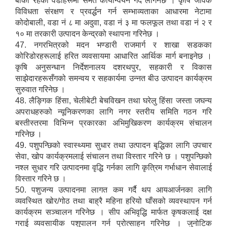
बाँकी रहेका वडाहरूमा समेत कार्यान्वयन गर्दै लगिनेछ । कृषि जैविक
विविधता संरक्षण र प्रवर्द्धन गर्न सम्भाव्यताका आधारमा नेटामा
कोदोबाली, वडा नं ८ मा अदुवा, वडा नं ३ मा फलफूल तथा वडा नं २ र
१० मा तरकारी उत्पादन केन्द्रको स्थापना गरिनेछ ।
47. नगरभित्रको मदन भण्डारी राजमार्ग र शाखा सडकका
कोरिडोरहरूलाई हरित व्यवसायमा आधारित आर्थिक मार्ग बनाइनेछ ।
कृषि अनुसन्धान निर्देशनालय दशरथपुर, सहकारी र विकास
साझेदारहरूसँगको समन्वय र सहकार्यमा उन्नत बीउ उत्पादन कार्यक्रम
सुरुवात गरिनेछ ।
48. लैङ्गिक हिंसा, चेलीबेटी बेचविखन तथा घरेलु हिंसा जस्ता जघन्य
अपराधहरुको न्यूनिकरणका लागि नगर स्तरीय समिति गठन गरि
बस्तीस्तरमा विभिन्न प्रकारका अभिमुखिकरण कार्यक्रम संचालन
गरिनेछ ।
49. पशुपन्छिको स्वास्थ्यमा सुधार तथा उत्पादन बृद्धिका लागि उपचार
सेवा, खोप कार्यक्रमलाई संचालन तथा विस्तार गरिने छ । पशुपन्छिको
नश्ल सुधार गरि उत्पादनमा वृद्धि गर्नका लागि कृत्रिम गर्भाधान सेवालाई
विस्तार गरिने छ ।
50. पशुजन्य उत्पादनमा लागत कम गर्दै थप आयआर्जनका लागि
व्यवस्थित खोर/गोठ तथा बाह्रै महिना हरियो घाँसको व्यवस्थापन गर्न
कार्यक्रम सञ्चालन गरिनेछ । सीप अभिवृद्धि मार्फत कृषकलाई दक्ष
गराई व्यवसायीक पशुपालन गर्न प्रोत्साहन गरिनेछ । जुनोटिक