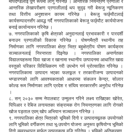
मापदण्डलाई पूर्ण रूपमा लागु गरिनेछ । आन्तरिक नियन्त्रण प्रणाली र
आन्तरिक लेखापरीक्षण प्रणालीलाई थप सुदृढ गरी बेरूजु न्यूनिकरण
तथा वित्तीय अनुशासन कायम गरिनेछ । बेरूजु फर्छ्यौटलाई
कार्यसम्पादनसँग आवद्ध गर्दै नगरपालिकाको बेरूजु फर्छ्यौट कार्ययोजना
बनाई कार्यान्वयन गरिनेछ ।
७. नगरपालिकाको कृषि क्षेत्रको अनुदानलाई प्रभावकारी र पारदर्शी
बनाउन प्रणालीको विकास गरिनेछ । पोषणमैत्री स्थानीय तह
निर्माणका लागि नगरपालिका क्षेत्र भित्र बहुक्षेत्रीय पोषण कार्यक्रम
सञ्चालनलाई निरन्तरता दिइनेछ । नगरपालिका अन्तर्गतका
विद्यालयहरूमा दिवा खाजा र खानामा स्थानीय उत्पादनमा आधारित खाद्य
वस्तुको परिकार विविधिकरण गरी उपभोग गर्न प्रोत्साहित गरिनेछ ।
नगरपालिकामा उत्पादन भएका फलफूल र तरकारीजन्य उत्पादनको
भण्डारणको लागि आवश्यकताको आधारमा संकलन केन्द्र, सोलार
कोल्ड रूम निर्माणका लागि प्रदेश र संघिय सरकारसँग अनुरोध गरिनेछ
।
८. सन् २०३० सम्म नेपालबाट उन्मुलन गरिने लक्ष्य राखिएका खोरेत,
पिपिआर र रेबिज लगायतका संक्रामक रोग नियन्त्रणका लागि रोगको
खोज पड्ताल एवम् खोप अभियान सञ्चालन गरिनेछ ।
९. नगरपालिका क्षेत्र भित्रको भूमिको दिगो र उत्पादनमूलक उपयोगको
लागि भूमिको वर्गीकरण तथा भू-उपयोग योजना अनुरूप कृषियोग्य भूमिको
दिगो व्यवस्थापन मार्फत उत्पादकत्व वृद्धि गरिनेछ । भूमिको अतिक्रमण,