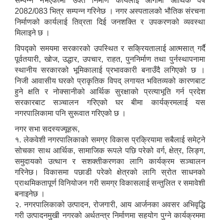
सम्पन्न नभएकोमा उक्त निर्माण कार्यलाई आगामी आर्थिक वर्ष
2082/083 भित्र सम्पन्न गरिनेछ । नगर अस्पतालको भौतिक संरचना
निर्माणको कार्यलाई तिव्रता दिई जनशक्ति र उपकरणको व्यवस्था
मिलाइने छ ।
विपद्को समयमा सरकारको उपस्थित र सक्रियतालाई आत्मसात् गर्दै
पूर्वतयारी, खोज, उद्धार, उपचार, राहत, पुननिर्माण तथा पुर्नस्थापनामा
स्थानीय सरकारको भूमिकालाई प्रभावकारी बनाउँदै लगिएको छ ।
निजी आवासीय घरको प्राकृतिक विपद् लगायत भवितव्यको कारणबाट
हुने क्षति र नोक्सानीको आर्थिक सुरक्षाको प्रत्याभूति गर्न प्रदेश
सरकारबाट सञ्चालन गरिएको घर बीमा कार्यक्रमलाई यस
नगरपालिकामा पनि सुरूवात गरिएको छ ।
नगर सभा सदस्यज्यूहरू,
१. लेकवेशी नगरपालिकाको समग्र विकास प्रक्रियामा सबैलाई समेट्ने
सोचका साथ आर्थिक, सामाजिक रूपले पछि परेको वर्ग, क्षेत्र, लिङ्ग,
समुदायको उत्थान र सशक्तीकरणका लागि कार्यक्रम सञ्चालन
गरिनेछ। विकासमा पछाडी परेको क्षेत्रको लागि स्रोत साधनको
प्राथमिकतापूर्ण विनियोजन गरी समग्र विकासलाई सन्तुलित र समावेशी
बनाइनेछ ।
२. नगरपालिकाको उत्पादन, रोजगारी, आय आर्जनका अवसर अभिवृद्धि
गरी उत्पादनमुखी नगरको अर्थतन्त्र निर्माणमा सहयोग पुग्ने कार्यक्रममा