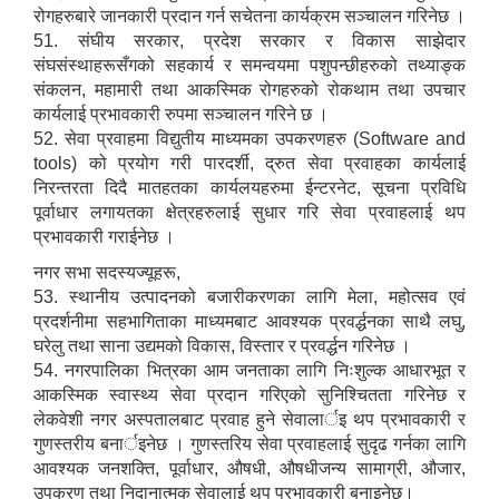
रोगहरुबारे जानकारी प्रदान गर्न सचेतना कार्यक्रम सञ्चालन गरिनेछ ।
51. संघीय सरकार, प्रदेश सरकार र विकास साझेदार
संघसंस्थाहरूसँगको सहकार्य र समन्वयमा पशुपन्छीहरुको तथ्याङ्क
संकलन, महामारी तथा आकस्मिक रोगहरुको रोकथाम तथा उपचार
कार्यलाई प्रभावकारी रुपमा सञ्चालन गरिने छ ।
52. सेवा प्रवाहमा विद्युतीय माध्यमका उपकरणहरु (Software and
tools) को प्रयोग गरी पारदर्शी, द्रुत सेवा प्रवाहका कार्यलाई
निरन्तरता दिदै मातहतका कार्यलयहरुमा ईन्टरनेट, सूचना प्रविधि
पूर्वाधार लगायतका क्षेत्रहरुलाई सुधार गरि सेवा प्रवाहलाई थप
प्रभावकारी गराईनेछ ।
नगर सभा सदस्यज्यूहरू,
53. स्थानीय उत्पादनको बजारीकरणका लागि मेला, महोत्सव एवं
प्रदर्शनीमा सहभागिताका माध्यमबाट आवश्यक प्रवर्द्धनका साथै लघु,
घरेलु तथा साना उद्यमको विकास, विस्तार र प्रवर्द्धन गरिनेछ ।
54. नगरपालिका भित्रका आम जनताका लागि निःशुल्क आधारभूत र
आकस्मिक स्वास्थ्य सेवा प्रदान गरिएको सुनिश्चितता गरिनेछ र
लेकवेशी नगर अस्पतालबाट प्रवाह हुने सेवालार्इ थप प्रभावकारी र
गुणस्तरीय बनार्इनेछ । गुणस्तरिय सेवा प्रवाहलाई सुदृढ गर्नका लागि
आवश्यक जनशक्ति, पूर्वाधार, औषधी, औषधीजन्य सामाग्री, औजार,
उपकरण तथा निदानात्मक सेवालाई थप प्रभावकारी बनाइनेछ।