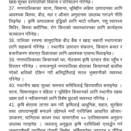
खाद्य सुरक्षा प्रणालीको विकास र परिचालन गरिनेछ।
37. नगरपालिकाका साना, सिमान्त, भूमिहीन लक्षित उत्पादनका लागि
आवश्यक बिरुवा, बीउ, मल र औजार अनुदानमा उपलब्ध गराउने नीति
लिइनेछ । कृषि उत्पादकत्व वृद्धिको लागि माटो परीक्षण, पशु स्वास्थ्य
शिविर, बिरुवा क्लीनिक, रोग किराको व्यवस्थापनका लागि कार्यक्रम
सञ्चालन गरिनेछ।
38. पालिका स्तरमा सामुदायिक बीउ बैंक र खाद्य भकारी स्थापनाका
लागि सहकार्य गरिनेछ । स्थानीय उत्पादन संकलन, किसान बजार र
बजारीकरण संयन्त्र विकासका लागि आवश्यक प्रबन्ध मिलाइनेछ।
39. नगरपालिकाका किसानको घर, गोठसम्म कृषि प्रसार सेवा पहुँच र
विस्तार गरिनेछ । वन्यजन्तुले नगरपालिका क्षेत्रका किसानको बालीमा
गरेको क्षतिको एकिन गरी क्षतिपूर्तिलाई सरल भुक्तानीको व्यवस्था
गरिनेछ ।
40. स्थानीय खाद्य सुरक्षा समन्वय समितिलाई क्रियाशील बनाइनेछ ।
साना, सिमान्तकृत र महिला र भूमिहिन किसानको लागि स्थानीय तहमा
उद्यम दर्ता र नवीकरणको लागि विशेष छुटको व्यवस्था गरिनेछ ।
41. कृषि क्षेत्रमा लागत कम गरी कृषिलाई आधुनिक, सहज, सुरक्षित
तथा उत्पादनमुखी बनाउने उद्देश्यले नयाँ प्रविधिमा आधारित औजार-
उपकरण, यान्त्रिक साधन तथा सामाग्रीमा ५० प्रतिशतसम्म अनुदान
उपलब्ध गराइनेछ । जलवायु अनुकूल कृषि प्रविधिको प्रवर्द्धन गर्न
जलवायुमैत्री प्लाष्टिक पोखरी निर्माण, भर्मिकम्पोष्ट उत्पादन र जैविक