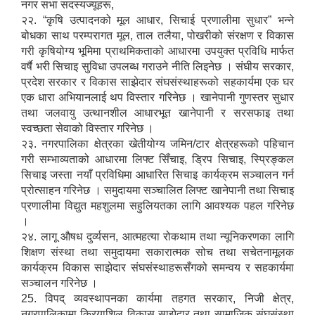
नगर सभा सदस्यज्यूहरू,
२२. “कृषि उत्पादनको मूल आधार, सिचाई प्रणालीमा सुधार” भन्ने
बोधका साथ परम्परागत मूल, ताल तलैया, पोखरीको संरक्षण र विकास
गरी कृषियोग्य भूमिमा प्राथमिकताको आधारमा उपयुक्त प्रविधि मार्फत
वर्षै भरी सिचाइ सुविधा उपलब्ध गराउने नीति लिइनेछ । संघीय सरकार,
प्रदेश सरकार र विकास साझेदार संघसंस्थाहरूको सहकार्यमा एक घर
एक धारा अभियानलाई थप विस्तार गरिनेछ । खानेपानी गुणस्तर सुधार
तथा जलवायु उत्थानशील आधारभूत खानेपानी र सरसफाइ तथा
स्वच्छता सेवाको विस्तार गरिनेछ ।
२३. नगरपालिका क्षेत्रका खेतीयोग्य जमिन/टार क्षेत्रहरूको पहिचान
गरी सम्भाव्यताको आधारमा लिफ्ट सिँचाइ, ड्रिप सिचाइ, स्प्रिङ्कल
सिचाइ जस्ता नयाँ प्रविधिमा आधारित सिचाइ कार्यक्रम सञ्चालन गर्न
प्रोत्साहन गरिनेछ । समुदायमा सञ्चालित लिफ्ट खानेपानी तथा सिचाइ
प्रणालीमा विद्युत महशुलमा सहुलियतका लागि आवश्यक पहल गरिनेछ
।
२४. लागू औषध दुर्व्यसन, आत्महत्या रोकथाम तथा न्यूनिकरणका लागि
शिक्षण संस्था तथा समुदायमा सकारात्मक सोच तथा सचेतनामूलक
कार्यक्रम विकास साझेदार संघसंस्थाहरूसँगको समन्वय र सहकार्यमा
सञ्चालन गरिनेछ ।
25. विपद् व्यवस्थापनका कार्यमा तहगत सरकार, निजी क्षेत्र,
नगरपालिकामा क्रियाशिल विकास साझेदार तथा सामाजिक संघसंस्था