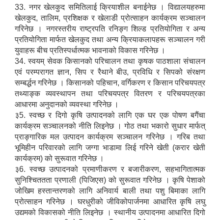
33. नगर खेलकुद समितिलाई क्रियाशील बनाईनेछ । विद्यालयहरुमा
खेलकुद, तालिम, प्रशिक्षक र खेलाडी प्रोत्साहन कार्यक्रम सञ्चालन
गरिनेछ । नगरस्तरीय राष्ट्रपति रनिङ्ग शिल्ड प्रतियोगिता र अन्य
प्रतियोगिता मार्फत खेलकुद तथा अन्य क्रियाकलापहरू सञ्चालन गरी
युवाहरू बीच प्रतिस्पर्धात्मक भावनाको विकास गरिनेछ ।
34. स्वयम् सेवक किसानको परिचालन तथा कृषक पाठशाला संचालन
एवं परम्परागत ज्ञान, सिप र रैथाने बीउ, प्रविधि र सिपको संरक्षण
सम्बर्द्धन गरिनेछ । किसानको पहिचान, वर्गिकरण र किसान परिचयपत्र
तथ्याङ्क व्यवस्थापन तथा परिचयपत्र वितरण र परिचयपत्रका
आधारमा अनुदानको व्यवस्था गरिनेछ ।
३5. स्वच्छ र दिगो कृषि उत्पादनको लागि एक घर एक पोषण बगैंचा
कार्यक्रम सञ्चालनको नीति लिइनेछ । गोठ तथा भकारो सुधार मार्फत्
प्राङ्गारिक मल उत्पादन कार्यक्रम सञ्चालन गरिनेछ । गरिब तथा
भूमिहीन परिवारको लागि जग्गा भाडामा लिई गरिने खेती (करार खेती
कार्यक्रम) को सुरूवात गरिनेछ ।
३6. स्वच्छ उत्पादनको प्रमाणीकरण र बजारीकरण, सहभागितात्मक
सुनिश्चिततता प्रणाली (पिजिएस) को सुरूवात गरिनेछ । कृषि पेशाको
जोखिम हस्तान्तरणको लागि अनिवार्य बाली तथा पशु बिमाका लागि
प्रोत्साहन गरिनेछ । घरधुरीको जीविकोपार्जनमा आधारित कृषि लघु
उद्यमको विकासको नीति लिइनेछ । स्थानीय उत्पादनमा आधारित दिगो