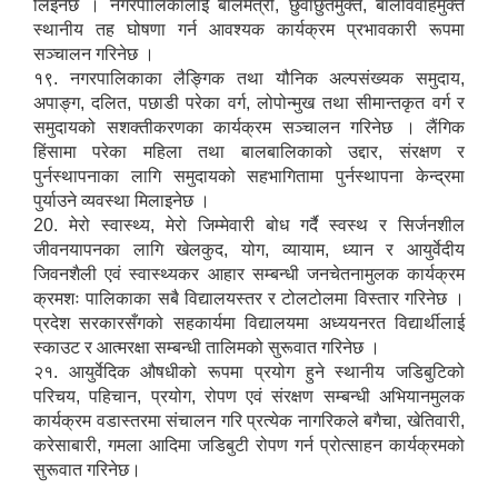
लिइनेछ । नगरपालिकालाई बालमैत्री, छुवाछुतमुक्त, बालविवाहमुक्त
स्थानीय तह घोषणा गर्न आवश्यक कार्यक्रम प्रभावकारी रूपमा
सञ्चालन गरिनेछ ।
१९. नगरपालिकाका लैङ्गिक तथा यौनिक अल्पसंख्यक समुदाय,
अपाङ्ग, दलित, पछाडी परेका वर्ग, लोपोन्मुख तथा सीमान्तकृत वर्ग र
समुदायको सशक्तीकरणका कार्यक्रम सञ्चालन गरिनेछ । लैंगिक
हिंसामा परेका महिला तथा बालबालिकाको उद्दार, संरक्षण र
पुर्नस्थापनाका लागि समुदायको सहभागितामा पुर्नस्थापना केन्द्रमा
पुर्याउने व्यवस्था मिलाइनेछ ।
20. मेरो स्वास्थ्य, मेरो जिम्मेवारी बोध गर्दै स्वस्थ र सिर्जनशील
जीवनयापनका लागि खेलकुद, योग, व्यायाम, ध्यान र आयुर्वेदीय
जिवनशैली एवं स्वास्थ्यकर आहार सम्बन्धी जनचेतनामुलक कार्यक्रम
क्रमशः पालिकाका सबै विद्यालयस्तर र टोलटोलमा विस्तार गरिनेछ ।
प्रदेश सरकारसँगको सहकार्यमा विद्यालयमा अध्ययनरत विद्यार्थीलाई
स्काउट र आत्मरक्षा सम्बन्धी तालिमको सुरूवात गरिनेछ ।
२१. आयुर्वेदिक औषधीको रूपमा प्रयोग हुने स्थानीय जडिबुटिको
परिचय, पहिचान, प्रयोग, रोपण एवं संरक्षण सम्बन्धी अभियानमुलक
कार्यक्रम वडास्तरमा संचालन गरि प्रत्येक नागरिकले बगैचा, खेतिवारी,
करेसाबारी, गमला आदिमा जडिबुटी रोपण गर्न प्रोत्साहन कार्यक्रमको
सुरूवात गरिनेछ।