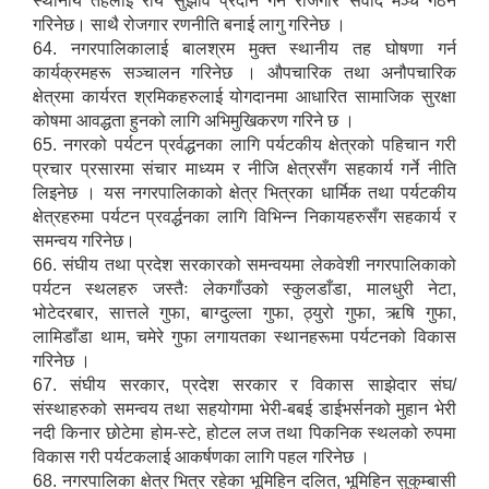
स्थानीय तहलाई राय सुझाव प्रदान गर्न रोजगार संवाद मञ्च गठन
गरिनेछ। साथै रोजगार रणनीति बनाई लागु गरिनेछ ।
64. नगरपालिकालाई बालश्रम मुक्त स्थानीय तह घोषणा गर्न
कार्यक्रमहरू सञ्चालन गरिनेछ । औपचारिक तथा अनौपचारिक
क्षेत्रमा कार्यरत श्रमिकहरुलाई योगदानमा आधारित सामाजिक सुरक्षा
कोषमा आवद्धता हुनको लागि अभिमुखिकरण गरिने छ ।
65. नगरको पर्यटन प्रर्वद्धनका लागि पर्यटकीय क्षेत्रको पहिचान गरी
प्रचार प्रसारमा संचार माध्यम र नीजि क्षेत्रसँग सहकार्य गर्ने नीति
लिइनेछ । यस नगरपालिकाको क्षेत्र भित्रका धार्मिक तथा पर्यटकीय
क्षेत्रहरुमा पर्यटन प्रवर्द्धनका लागि विभिन्न निकायहरुसँग सहकार्य र
समन्वय गरिनेछ।
66. संघीय तथा प्रदेश सरकारको समन्वयमा लेकवेशी नगरपालिकाको
पर्यटन स्थलहरु जस्तैः लेकगाँउको स्कुलडाँडा, मालधुरी नेटा,
भोटेदरबार, सात्तले गुफा, बाग्दुल्ला गुफा, ठ्युरो गुफा, ऋषि गुफा,
लामिडाँडा थाम, चमेरे गुफा लगायतका स्थानहरूमा पर्यटनको विकास
गरिनेछ ।
67. संघीय सरकार, प्रदेश सरकार र विकास साझेदार संघ/
संस्थाहरुको समन्वय तथा सहयोगमा भेरी-बबई डाईभर्सनको मुहान भेरी
नदी किनार छोटेमा होम-स्टे, होटल लज तथा पिकनिक स्थलको रुपमा
विकास गरी पर्यटकलाई आकर्षणका लागि पहल गरिनेछ ।
68. नगरपालिका क्षेत्र भित्र रहेका भूमिहिन दलित, भूमिहिन सुकुम्बासी