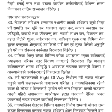
मैत्री बनाई नगर तथा वडामा कार्यरत कर्मचारीलाई विभिन्न क्षमता
विकासका तालिम सञ्चालन गरिनेछ ।
नगर सभा सदस्यज्यूहरू,
83. नेपालको संविधान अन्तरगत स्थानीय तहको अधिकार सुची भित्र
पर्ने सम्पत्ति कर, भूमि कर, घरजग्गा बहाल कर, व्यापार व्यवसाय कर,
जडिवुटी, कवाडी तथा जीवजन्तु कर, सवारी साधन कर, विज्ञापन कर,
वहाल विटौरी शुल्क, मनोरञ्जन कर, पार्किङ्ग शुल्क तथा विभिन्न सेवा
शुल्क दस्तुरका क्षेत्रलाई फराकिलो पार्दै कर एवं शुल्क तिरेको अनुभुति
हुने गरी कर संकलन कार्यलाई निरन्तरता दिईनेछ ।
84. पालिका भित्र रहेका विभिन्न वर्गका अपाङ्गता भएका व्यक्तिलाई
अपाङ्गता परिचय पत्र वितरण कार्यलाई निरन्तरता दिइ अपाङ्ग
व्यक्तिहरुको क्षमता अभिवृद्धि र आवश्यक सहायक सामाग्री वितरण र
आयआर्जनको कार्यक्रमलाई निरन्तरता दिइनेछ ।
85. सबै सडकहरुको Right Of Way निर्धारण गरी सडक संरक्षण
गर्नुको साथै सडकहरूको नामाकरण गरिनेछ । नगरपालिकामा रहेको
ब्याक हो लोडर र टिप्परलाई प्रयोग गरी नगर भित्रका कच्ची सडकमा
आउने पहिरो लगायतका अवरोधहरु हटाई जनताको दैनिक आवत
जावतलाई सहज बनाउने कार्यलाई निरन्तरता दिईनेछ ।
86. नगरपालिका क्षेत्रका विभिन्न पूर्वाधार निर्माण सम्बन्धी योजना तथा
सडक विस्तारका क्रममा सडक अधिकार क्षेत्र भित्रबाट निस्कने ढुंगा,