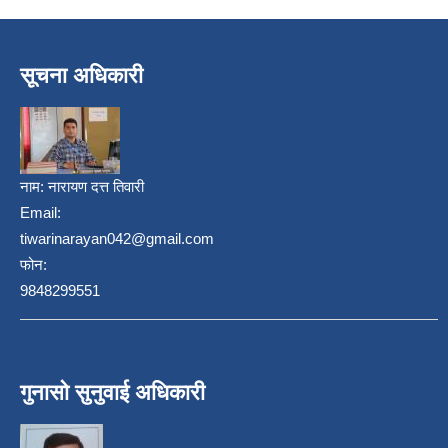
सूचना अधिकारी
नाम:
नारायण दत्त तिवारी
Email:
tiwarinarayan042@gmail.com
फोन:
निजामती कर्मचारीका सन्ततिलाई शैक्षिक प्रोत्साहन वृत्ति सम्बन्धि अत्यन्त जरुरी सूचना
9848299551
गुनासो सुनुवाई अधिकारी