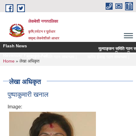
Skip to main content
लेकबेशी नगरपालिका
कृषि,पर्यटन र पू्र्वाधार
समृध्द लेकवेशीको आधार
Flash News
मूल्याङ्कन समिति गठन सम्बन्धमा 
सरुवा सहमतिका लागि दरखास्त आह्
Revenue/ Foreign Aid
मूल्याङ्कन समिति गठन सम्बन्धमा |
खरिद ईकाइ गठन सम्बन्धमा |
You are here
Home
» लेखा अधिकृत
लेखा अधिकृत
पुष्पाकुमारी खनाल
Image: