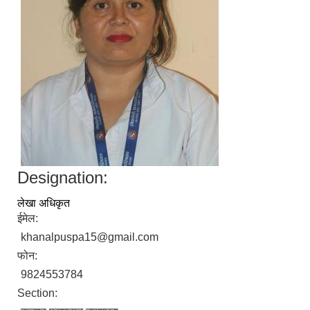
Designation:
निजामती कर्मचारीका सन्ततिलाई शैक्षिक प्रोत्साहन वृत्ति सम्बन्धि अत्यन्त जरुरी सूचना
लेखा अधिकृत
ईमेल:
khanalpuspa15@gmail.com
फोन:
9824553784
Section: