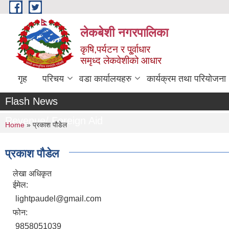
Skip to main content
लेकबेशी नगरपालिका
कृषि,पर्यटन र पू्र्वाधार
समृध्द लेकवेशीको आधार
गृह
परिचय
वडा कार्यालयहरु
कार्यक्रम तथा परियोजना
Flash News
Revenue/ Foreign Aid
You are here
Home
» प्रकाश पौडेल
प्रकाश पौडेल
लेखा अधिकृत
ईमेल:
lightpaudel@gmail.com
फोन:
9858051039