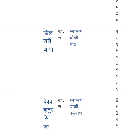
०
५
२
५
का.
स्वास्थ्य
९
डिल
स
चौकी
८
सरी
नेटा
२
थापा
५
५
८
१
१
७
९
का.
स्वास्थ्य
9
देवब
स
चौकी
8
हादुर
कल्याण
1
सिं
4
जा
5