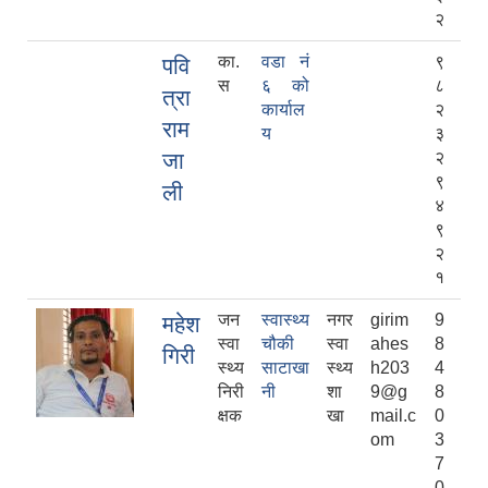
२
का.
वडा नं
९
पवि
स
६ को
८
त्रा
कार्याल
२
राम
य
३
जा
२
९
ली
४
९
२
१
जन
स्वास्थ्य
नगर
girim
9
महेश
स्वा
चौकी
स्वा
ahes
8
गिरी
स्थ्य
साटाखा
स्थ्य
h203
4
निरी
नी
शा
9@g
8
क्षक
खा
mail.c
0
om
3
7
0