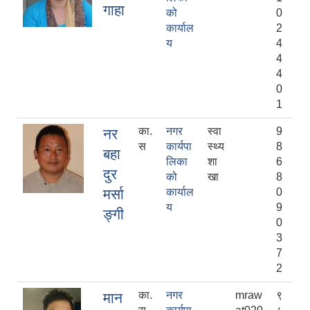
गाहा
को
0
कार्याल
2
य
4
4
4
0
1
का.
नगर
स्वा
9
नर
स
कार्यपा
स्थ्य
8
बहा
लिका
शा
6
दुर
को
खा
8
निजामती कर्मचारीका सन्ततिलाई शैक्षिक प्रोत्साहन वृत्ति सम्बन्धि अत्यन्त जरुरी सूचना
मर्सा
कार्याल
0
य
9
ङ्गी
0
3
7
2
का.
नगर
mraw
९
मान