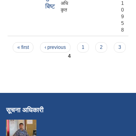
अधि
1
बिष्ट
कृत
0
9
5
8
Pages
« first
‹ previous
1
2
3
4
सूचना अधिकारी