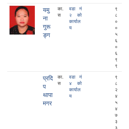
का.
वडा नं
९
यमु
स
२ को
८
ना
कार्याल
०
गुरू
य
०
ङ्ग
५
६
०
६
९
९
का.
वडा नं
९
प्रदि
स
४ को
८
प
कार्याल
२
थापा
य
४
मगर
५
४
७
३
३