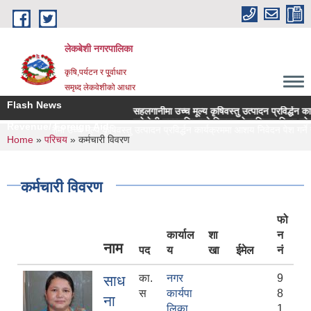
Skip to main content
लेकबेशी नगरपालिका
कृषि,पर्यटन र पू्र्वाधार
समृध्द लेकवेशीको आधार
Flash News
सहलगानीमा उच्च मूल्य कृषिवस्तु उत्पादन प्रविर्द्धन कार्यक्रममा आशय
लकेवेशी नगरपालिकाको नियमन क्षेत्रधिकार भित्र रहेका सहकारी संस
Revenue/ Foreign Aid
सहलगानीमा उच्च मूल्य कृषिवस्तु उत्पादन प्रविर्द्धन कार्यक्रममा आशय निवेदन पेश गर्ने सम्बन
You are here
Home
»
परिचय
» कर्मचारी विवरण
कर्मचारी विवरण
फो
कार्याल
शा
न
नाम
पद
य
खा
ईमेल
नं
का.
नगर
9
साध
स
कार्यपा
8
ना
लिका
1