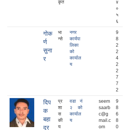
कृत
४
०
५
६
भा
नगर
9
गोक
न्से
कार्यपा
8
र्ण
लिका
2
सुना
को
2
र
कार्याल
4
य
2
2
7
7
2
प्र
वडा नं
seem
9
दिप
शा
२ को
saarb
8
क
स
कार्याल
c@g
6
बहा
की
य
mail.c
8
दुर
य
om
0