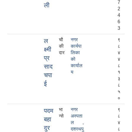
7
ली
2
4
6
3
चौ
नगर
९
ल
की
कार्यपा
८
क्ष्मी
दार
लिका
४
प्र
को
४
साद
कार्याल
८
य
१
चपा
३
ई
८
५
०
भा
नगर
९
पदम
न्से
अस्पता
८
बहा
ल ,
४
दुर
दशरथपु
८