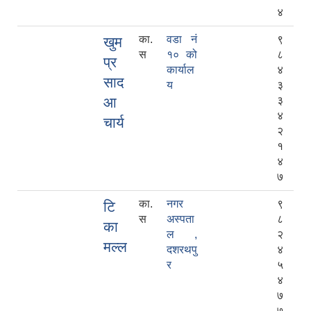
४
का.
वडा नं
९
खुम
स
१० को
८
प्र
कार्याल
४
साद
य
३
आ
३
४
चार्य
२
१
४
७
का.
नगर
९
टि
स
अस्पता
८
का
ल ,
२
मल्ल
दशरथपु
४
र
५
४
७
७