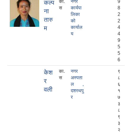
का.
नगर
9
कल्प
स
कार्यपा
8
ना
लिका
2
तारु
को
2
म
कार्याल
4
य
4
9
5
5
6
का.
नगर
९
केश
स
अस्पता
८
र
ल ,
६
वली
दशरथपु
१
र
७
३
८
९
३
२