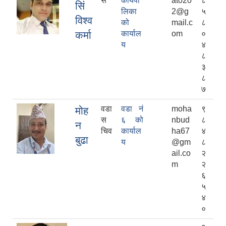
स
कार्यपा
at020
८
सिं
लिका
2@g
५
विश्व
को
mail.c
८
कर्मा
कार्याल
om
०
य
४
८
३
८
७
वडा
वडा नं
moha
९
मोह
स
६ को
nbud
८
न
चिव
कार्याल
ha67
४
बुढा
य
@gm
८
ail.co
२
m
२
६
५
४
०