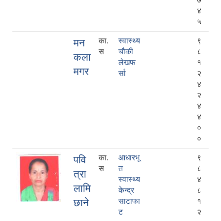
४
५
का.
स्वास्थ्य
९
मन
स
चौकी
८
कला
लेखफ
१
मगर
र्सा
२
४
२
४
४
०
०
का.
आधारभू
९
पवि
स
त
८
त्रा
स्वास्थ्य
४
लामि
केन्द्र
८
छाने
साटाफा
१
ट
२