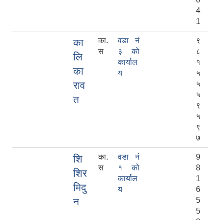
4
1
का.
वडा नं
९
का
स
३ को
८
लि
कार्याल
१
का
य
५
राव
५
५
त
९
५
९
७
का.
वडा नं
9
शि
स
१ को
8
शिर
कार्याल
1
मिदु
य
6
न
5
5