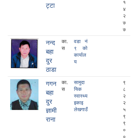
१
ट्टा
४
२
७
७
का.
वडा नं
नन्द
स
९ को
बहा
कार्याल
दुर
य
ठाडा
का.
सामुदा
९
गगन
स
यिक
८
बहा
स्वास्थ्य
२
दुर
इकाइ
२
ज्ञामी
लेखगाउँ
५
९
राना
९
०
०