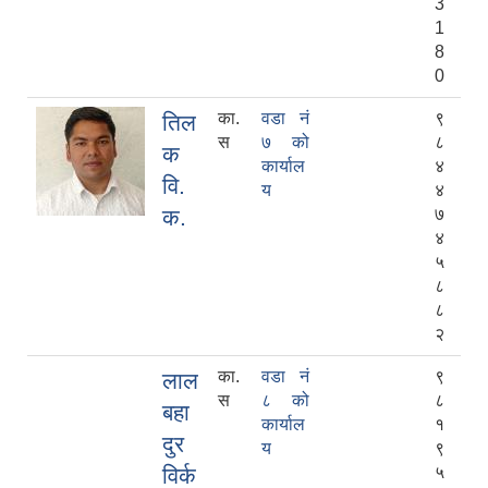
3
1
8
0
का.
वडा नं
९
तिल
स
७ को
८
क
कार्याल
४
वि.
य
४
क.
७
४
५
८
८
२
का.
वडा नं
९
लाल
स
८ को
८
बहा
कार्याल
१
दुर
य
९
विर्क
५