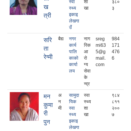
स्वा
शा
३८०
ख
स्थ्य
खा
३
त्री
इकाइ
लेखगा
उँ
बैद्य
नगर
नाग
sreg
984
सरि
कार्य
रिक
mi63
171
ता
पालि
आ
5@g
476
रेग्मी
काको
रो
mail.
6
कार्या
ग्य
com
लय
सेवा
के
न्द्र
अ
सामुदा
स्वा
९८४
मन
न
यिक
स्थ्य
८११
कुमा
मी
स्वा
शा
२००
री
स्थ्य
खा
७
पुन
इकाइ
लेखगा