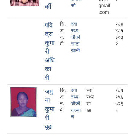
र्की
र्सा
gmail
.com
सि.
स्वा
९८४
पवि
अ.
स्थ्य
४८१
त्रा
न.
चौकी
३०३
कुमा
मी
साटा
२
री
खानी
अधि
का
री
निजामती कर्मचारीका सन्ततिलाई शैक्षिक प्रोत्साहन वृत्ति सम्बन्धि अत्यन्त जरुरी सूचना
सि.
स्वा
स्वा
९८१
जमु
अ.
स्थ्य
स्थ्य
९५६
ना
न.
चौकी
शा
५२९
कुमा
मी
कल्या
खा
१
री
ण
बुढा