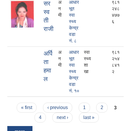
अ
आधार
९८१
सर
न
भूत
२४८
स्व
मी
स्वा
४७७
ती
स्थ्य
६
राजी
केन्द्र
वडा
नं. ८
अ
आधार
स्वा
९८१
अर्पि
न
भूत
स्थ्य
२५४
ता
मी
स्वा
शा
८४१
हमा
स्थ्य
खा
२
ल
केन्द्र
वडा
नं. १०
Pages
« first
‹ previous
1
2
3
4
next ›
last »