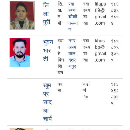
सि.
स्वा
स्वा
lilapu
९८६
लि
अ.
स्थ्य
स्थ्य
ri9@
८३५
ला
न.
चौकी
शा
gmail
१८५
पुरी
मी
कल्या
खा
.com
४
ण
ल्या
नगर
स्वा
khus
९८५
भुवन
ब
अस्प
स्थ्य
bp@
८०५
भार
टे
ताल ,
शा
gmail
३०५
ती
क्नि
दशर
खा
.com
५
सि
थपुर
यन
का.
वडा
९८६
खुम
स
नं
४९८
प्र
१०
८५४
साद
५
आ
चार्य