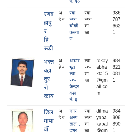
नं. १०
अ
स्वा
स्वा
986
रणब
हे ब
स्थ्य
स्थ्य
787
हादु
चौकी
शा
662
र
कल्या
खा
1
हि
ण
स्की
अ
आधार
स्वा
rokay
984
भक्त
हे ब
भूत
स्थ्य
abha
821
बहा
स्वा
शा
kta15
081
दुर
स्थ्य
खा
@gm
1
रो
केन्द्र
ail.co
वडा
m
काय
नं. ३
अ
नगर
स्वा
dilma
984
डिल
हे ब
अस्प
स्थ्य
yaba
808
माया
ताल ,
शा
kabal
890
वाँ
दशर
खा
@gm
1