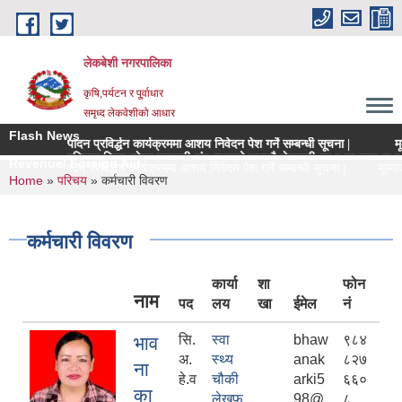
Skip to main content
लेकबेशी नगरपालिका
कृषि,पर्यटन र पू्र्वाधार
समृध्द लेकवेशीको आधार
Flash News
ादन प्रविर्द्धन कार्यक्रममा आशय निवेदन पेश गर्ने सम्बन्धी सूचना |
मूल्याङ्कन समिति
रधिकार भित्र रहेका सहकारी संस्थाहरुको समयमै लेखापरीक्षण र साधारण सभा सन्पन्न गरी विवर
Revenue/ Foreign Aid
स्तु उत्पादन प्रविर्द्धन कार्यक्रममा आशय निवेदन पेश गर्ने सम्बन्धी सूचना |
मूल्याङ्कन
You are here
Home
»
परिचय
» कर्मचारी विवरण
कर्मचारी विवरण
कार्या
शा
फोन
नाम
पद
लय
खा
ईमेल
नं
सि.
स्वा
bhaw
९८४
भाव
अ.
स्थ्य
anak
८२७
ना
हे.व
चौकी
arki5
६६०
का
लेखफ
98@
८