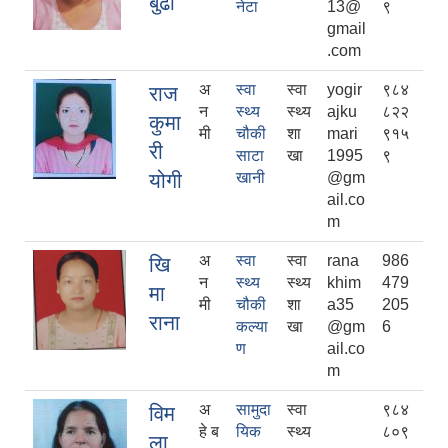
बुढा
नेटा
13@
९
gmail
.com
अ
स्वा
स्वा
yogir
९८४
राज
न
स्थ्य
स्थ्य
ajku
८२२
कुमा
मी
चौकी
शा
mari
९१५
री
साटा
खा
1995
९
योगी
खानी
@gm
ail.co
m
अ
स्वा
स्वा
rana
986
खि
न
स्थ्य
स्थ्य
khim
479
मा
मी
चौकी
शा
a35
205
राना
कल्या
खा
@gm
6
ण
ail.co
m
अ
सामुदा
स्वा
९८४
विम
हे ब
यिक
स्थ्य
८०९
ला