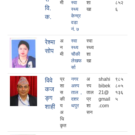
मी
स्वा
शा
८५२
वि.
स्थ्य
खा
६
क.
केन्द्र
वडा
नं. ७
अ
स्वा
स्वा
रेश्मा
न
स्थ्य
स्थ्य
सोप
मी
चौकी
शा
लेखफ
खा
र्सा
प्र
नगर
अ
shahi
९८५
विवे
शा
अस्प
स्प
bibek
८०५
कज
स
ताल ,
ताल
21@
१३६
ङ्ग
की
दशर
प्र
gmail
५
शाही
य
थपुर
शा
.com
अ
सन
धि
कृत