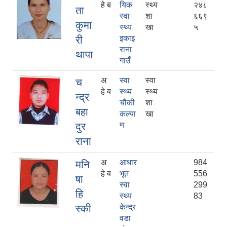
हे ब
यिक
स्थ्य
२४८
ता
स्वा
शा
६६९
कुमा
स्थ्य
खा
५
री
इकाइ
राना
थापा
गाउँ
अ
स्वा
स्वा
च
हे ब
स्थ्य
स्थ्य
न्द्र
चौकी
शा
बहा
कल्या
खा
दुर
ण
राना
अ
आधार
984
मनि
हे ब
भूत
556
षा
स्वा
299
हि
स्थ्य
83
स्की
केन्द्र
वडा