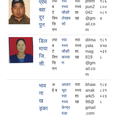
ल्या
स्वा
स्वा
prem
९८६
प्रेम
ब
स्थ्य
स्थ्य
pun2
८००
बहा
टे
चौकी
शा
042
०८१
दुर
क्नि
लेखफ
खा
@gm
४
पुन
सि
र्सा
ail.co
यन
m
ल्या
स्वा
स्वा
dilma
९८१
डिल
ब
स्थ्य
स्थ्य
yata
४५७
माया
टे
चौकी
शा
mag
५३९
जि.
क्नि
कल्या
खा
819
८
सी.
सि
ण
@gm
यन
ail.co
m
अ
आधार
स्वा
bhaw
९८४
भाव
हे ब
भूत
स्थ्य
anak
८२१
ना
स्वा
शा
arki5
०२३
ख
स्थ्य
खा
98@
८
ड्का
केन्द्र
gmail
वडा
.com