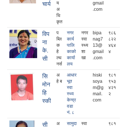
चार्य
य
gmail
अ
.com
धि
कृत
प
नगर
नगर
bipa
९८६
विप
ब्लि
कार्य
स्वा
nag7
८२२
ना
क
पालि
स्थ्य
13@
४६४
के.
हे
काको
शा
gmail
४
सी
ल्थ
कार्या
खा
.com
नर्स
लय
अ
आधार
hiski
९८१
सि
हे ब
भूत
soya
९५३
मोन
स्वा
m@g
४२१
हि
स्थ्य
mail.
२
स्की
केन्द्र
com
वडा
नं. ८
अ
सामुदा
स्वा
९८१
सी