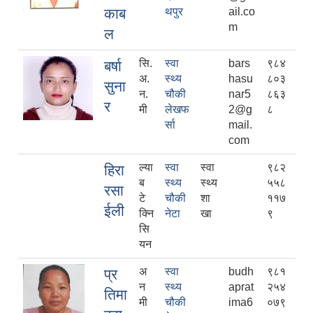
काब
थपुर
ail.co
m
ल
सि.
स्वा
bars
९८४
बर्षा
अ.
स्थ्य
hasu
८०३
सुना
न.
चौकी
nar5
८६३
र
मी
लेखफ
2@g
८
र्सा
mail.
com
ल्या
स्वा
स्वा
९८२
हिरा
ब
स्थ्य
स्थ्य
५५८
रसा
टे
चौकी
शा
११७
ईली
क्नि
नेटा
खा
९
सि
यन
अ
स्वा
budh
९८१
प्र
न
स्थ्य
aprat
२५४
तिमा
मी
चौकी
ima6
०७९