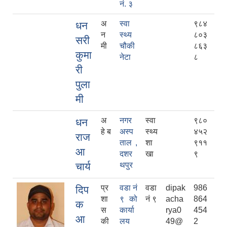
नं. ३
अ
स्वा
९८४
धन
न
स्थ्य
८०३
सरी
मी
चौकी
८६३
कुमा
नेटा
८
री
पुला
मी
अ
नगर
स्वा
९८०
धन
हे ब
अस्प
स्थ्य
४५२
राज
ताल ,
शा
९११
आ
दशर
खा
९
चार्य
थपुर
प्र
वडा नं
वडा
dipak
986
दिप
शा
९ को
नं ९
acha
864
क
स
कार्या
rya0
454
आ
की
लय
49@
2