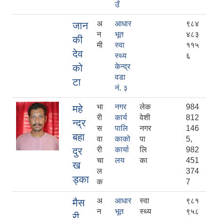
उँ
अ
आधार
९८४
जान
न
भूत
४८३
की
मी
स्वा
११५
देव
स्थ्य
६
को
केन्द्र
वडा
टा
नं. ३
भा
नगर
लेक
984
महे
री
कार्य
वेशी
812
न्द्र
स
पालि
नगर
146
बहा
वा
काको
पा
5,
दुर
री
कार्या
लि
982
चा
लय
का
451
ख
ल
374
ड्का
क
7
अ
आधार
स्वा
९८१
मैस
न
भूत
स्थ्य
९५८
री