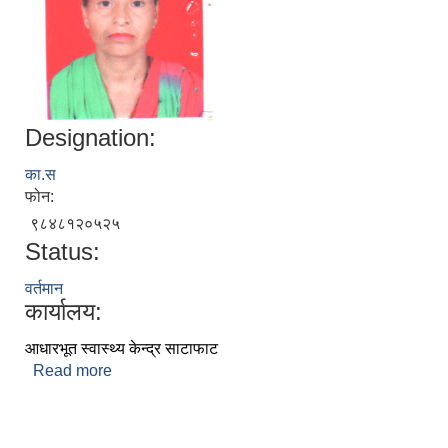
Designation:
का.स
फोन:
९८४८१२०५२५
Status:
निजामती कर्मचारीका सन्ततिलाई शैक्षिक प्रोत्साहन वृत्ति सम्बन्धि अत्यन्त जरुरी सूचना
वर्तमान
कार्यालय:
आधारभूत स्वास्थ्य केन्द्र साटाफाट
Read more
about पवित्रा लामिछाने