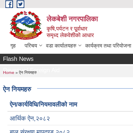
Skip to main content
लेकबेशी नगरपालिका
कृषि,पर्यटन र पू्र्वाधार
समृध्द लेकवेशीको आधार
गृह
परिचय
वडा कार्यालयहरु
कार्यक्रम तथा परियोजना
Flash News
Revenue/ Foreign Aid
You are here
Home
» ऐन नियमहरु
ऐन नियमहरु
ऐन/कार्यविधि/नियमावलीको नाम
आर्थिक ऐन,२०८२
बाल संरक्षण मापदण्ड २०८२