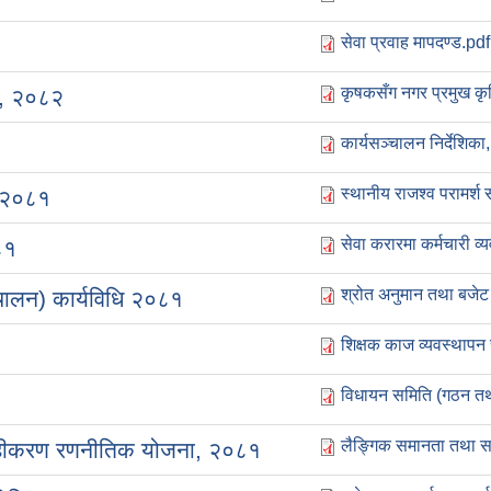
सेवा प्रवाह मापदण्ड.pdf
कृषकसँग नगर प्रमुख कृ
ि, २०८२
कार्यसञ्‍चालन निर्देशिक
स्थानीय राजश्व परामर्
ि २०८१
सेवा करारमा कर्मचारी व्
८१
श्रोत अनुमान तथा बजेट 
्चालन) कार्यविधि २०८१
शिक्षक काज व्यवस्थापन 
विधायन समिति (गठन तथ
लैङ्गिक समानता तथा 
ाहीकरण रणनीतिक योजना, २०८१