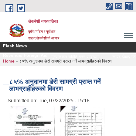
Skip to main content
लेकबेशी नगरपालिका
कृषि,पर्यटन र पू्र्वाधार
समृध्द लेकवेशीको आधार
Flash News
Revenue/ Foreign Aid
मूल्याङ्कन समिति गठन सम्बन्धमा |
खरिद ईकाइ गठन स
You are here
Home
» ८५% अनुदानमा डेरी सामग्री प्राप्त गर्ने लाभग्राहीहरुको विवरण
८५% अनुदानमा डेरी सामग्री प्राप्त गर्ने
लाभग्राहीहरुको विवरण
Submitted on:
Tue, 07/22/2025 - 15:18