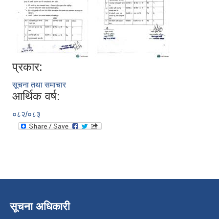
प्रकार:
सूचना तथा समाचार
आर्थिक वर्ष:
०८२/०८३
निजामती कर्मचारीका सन्ततिलाई शैक्षिक प्रोत्साहन वृत्ति सम्बन्धि अत्यन्त जरुरी सूचना
सूचना अधिकारी