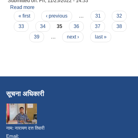
Submitted on:
Fri, 11/25/2022 - 14:53
Read more
about प्रस्ताव आह्वानको सूचना
Pages
« first
‹ previous
…
31
32
33
34
35
36
37
38
39
…
next ›
last »
सूचना अधिकारी
नाम:
नारायण दत्त तिवारी
Email: