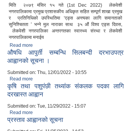
मिति २०७९ मंसिर १५ गते (1st Dec 2022) लेकवेशी
नगरपालिकामा प्रमुख प्रशासकीय अधिकृत सहित सम्पूर्ण शाखा प्रमुख
र प्रतिनिधिको उपस्थितिमा ‘एड्स अन्त्यका लागि समानताको
सुनिश्चितता ’ भन्ने मुल नाराका साथ ३५ औं विश्व एड्स दिवस,
लेकवेशी नगरपालिका अन्तरगतका स्वास्थ्य संस्था र लेकवेशी
नगरपालिकामा मनाईय
Read more
about ३५ औं विश्व एड्स दिवस मनाईएको ।
औषधि आपुर्ती सम्बन्धि सिलबन्दी दरभाउपत्र
आह्वानको सूचना ।
Submitted on:
Thu, 12/01/2022 - 10:55
निजामती कर्मचारीका सन्ततिलाई शैक्षिक प्रोत्साहन वृत्ति सम्बन्धि अत्यन्त जरुरी सूचना
Read more
about औषधि आपुर्ती सम्बन्धि सिलबन्दी दरभाउपत्र
कृषि तथा पशुपंछी तथ्यांक संकलक पदका लागि
आह्वानको सूचना ।
दरखास्त आह्वान
Submitted on:
Tue, 11/29/2022 - 15:07
Read more
about कृषि तथा पशुपंछी तथ्यांक संकलक पदका लागि
प्रस्ताव आह्वानको सूचना
दरखास्त आह्वान