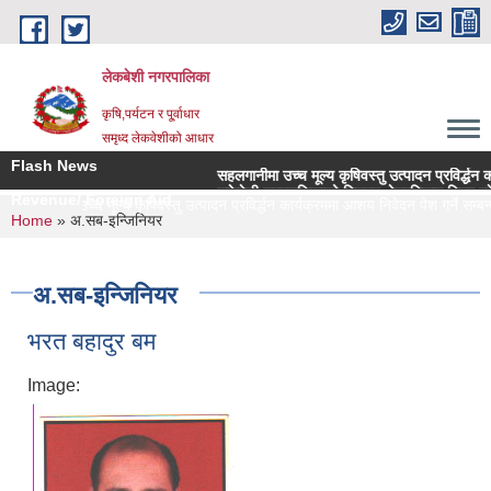
Skip to main content
लेकबेशी नगरपालिका
कृषि,पर्यटन र पू्र्वाधार
समृध्द लेकवेशीको आधार
Flash News
सहलगानीमा उच्च मूल्य कृषिवस्तु उत्पादन प्रविर्द्धन कार्यक्
लकेवेशी नगरपालिकाको नियमन क्षेत्रधिकार भित्र रहेका सहक
Revenue/ Foreign Aid
सहलगानीमा उच्च मूल्य कृषिवस्तु उत्पादन प्रविर्द्धन कार्यक्रममा आशय निवेदन पेश गर्ने सम्बन्धी
You are here
Home
» अ.सब-इन्जिनियर
अ.सब-इन्जिनियर
भरत बहादुर बम
Image: