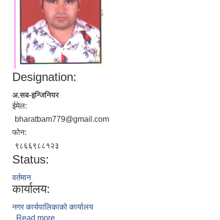
Designation:
अ.सब-इन्जिनियर
ईमेल:
bharatbam779@gmail.com
निजामती कर्मचारीका सन्ततिलाई शैक्षिक प्रोत्साहन वृत्ति सम्बन्धि अत्यन्त जरुरी सूचना
फोन:
९८६६९८८१२३
Status:
वर्तमान
कार्यालय:
नगर कार्यपालिकाको कार्यालय
Read more
about भरत बहादुर बम