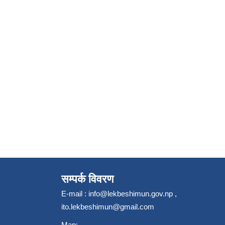
सम्पर्क विवरण
E-mail :
info@lekbeshimun.gov.np
,
ito.lekbeshimun@gmail.com
Map: