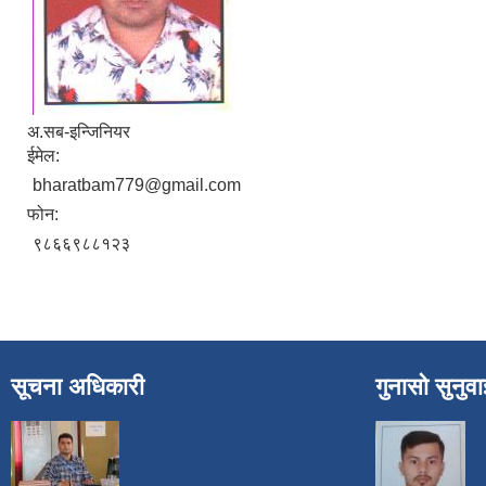
अ.सब-इन्जिनियर
ईमेल:
bharatbam779@gmail.com
फोन:
९८६६९८८१२३
सूचना अधिकारी
गुनासो सुनुव