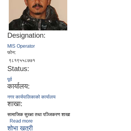
Designation:
MIS Operator
फोन:
९८१९५५८७७१
Status:
निजामती कर्मचारीका सन्ततिलाई शैक्षिक प्रोत्साहन वृत्ति सम्बन्धि अत्यन्त जरुरी सूचना
पूर्व
कार्यालय:
नगर कार्यपालिकाको कार्यालय
शाखा:
सामाजिक सुरक्षा तथा पञ्जिकरण शाखा
Read more
about रेश्मन थापा मगर
शोभा खत्री