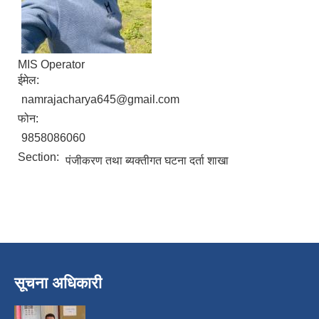
MIS Operator
ईमेल:
namrajacharya645@gmail.com
फोन:
9858086060
Section:
पंजीकरण तथा ब्यक्तीगत घटना दर्ता शाखा
निजामती कर्मचारीका सन्ततिलाई शैक्षिक प्रोत्साहन वृत्ति सम्बन्धि अत्यन्त जरुरी सूचना
सूचना अधिकारी