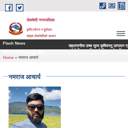
Skip to main content
लेकबेशी नगरपालिका
कृषि,पर्यटन र पू्र्वाधार
समृध्द लेकवेशीको आधार
Flash News
सहलगानीमा उच्च मूल्य कृषिवस्तु उत्पादन प्रविर
लकेवेशी नगरपालिकाको नियमन क्षेत्रधिकार भित
Revenue/ Foreign Aid
सहलगानीमा उच्च मूल्य कृषिवस्तु उत्पादन प्रविर्द्धन कार्यक्रममा आशय निवेदन पेश गर्ने सम्बन
You are here
Home
» नमराज आचार्य
नमराज आचार्य