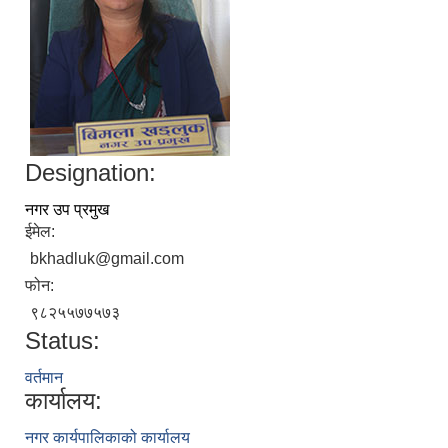
Designation:
नगर उप प्रमुख
ईमेल:
bkhadluk@gmail.com
निजामती कर्मचारीका सन्ततिलाई शैक्षिक प्रोत्साहन वृत्ति सम्बन्धि अत्यन्त जरुरी सूचना
फोन:
९८२५५७७५७३
Status:
वर्तमान
कार्यालय:
नगर कार्यपालिकाको कार्यालय