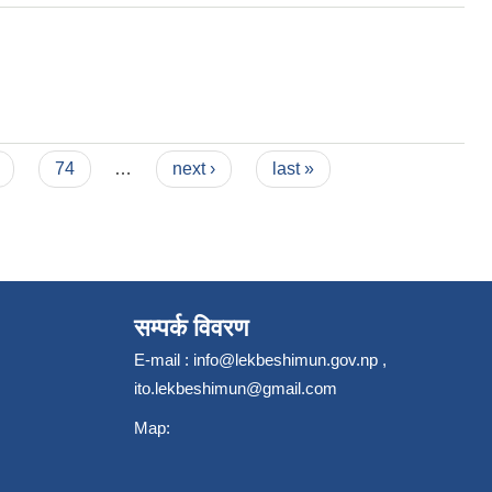
74
…
next ›
last »
सम्पर्क विवरण
E-mail :
info@lekbeshimun.gov.np
,
ito.lekbeshimun@gmail.com
Map: