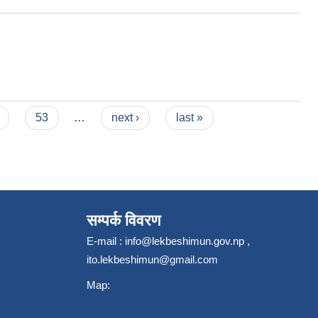
53
…
next ›
last »
सम्पर्क विवरण
E-mail :
info@lekbeshimun.gov.np
,
ito.lekbeshimun@gmail.com
Map: