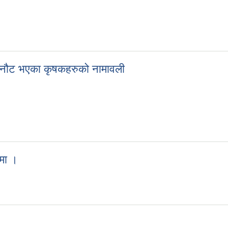
र (पकेट) विकास कार्य्रक्रम संचालनका लागि सम्झौता गर्न आउने सम्बन्धि सूचना
 छनौट भएका कृषकहरुको नामावली
ममा छनौट भएका कृषकहरुको नामावली
मा ।
न्धमा ।