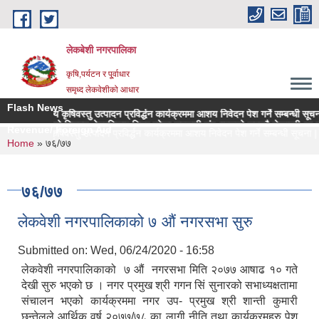
Skip to main content
लेकबेशी नगरपालिका
कृषि,पर्यटन र पू्र्वाधार
समृध्द लेकवेशीको आधार
Flash News
 उच्च मूल्य कृषिवस्तु उत्पादन प्रविर्द्धन कार्यक्रममा आशय निवेदन पेश गर्ने सम्बन्धी सूचना |
नगरपालिकाको नियमन क्षेत्रधिकार भित्र रहेका सहकारी संस्थाहरुको समयमै लेखापरीक्षण र साध
Revenue/ Foreign Aid
 उच्च मूल्य कृषिवस्तु उत्पादन प्रविर्द्धन कार्यक्रममा आशय निवेदन पेश गर्ने सम्बन्धी सूचना |
You are here
Home
» ७६/७७
७६/७७
लेकवेशी नगरपालिकाको ७ औं नगरसभा सुरु
Submitted on:
Wed, 06/24/2020 - 16:58
लेकवेशी नगरपालिकाको ७ औं नगरसभा मिति २०७७ आषाढ १० गते
देखी सुरु भएको छ । नगर प्रमुख श्री गगन सिं सुनारको सभाध्यक्षतामा
संचालन भएको कार्यक्रममा नगर उप- प्रमुख श्री शान्ती कुमारी
छन्तेलले आर्थिक वर्ष २०७७/७८ का लागी नीति तथा कार्यक्रमहरु पेश