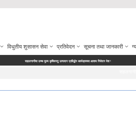
विधुतीय शुसासन सेवा
प्रतिवेदन
सूचना तथा जानकारी
ग्
नीमा उच्च मूल्य कृषिवस्तु उत्पादन प्रविर्द्धन कार्यक्रममा आशय निवेदन पेश गर्ने सम्बन्धी सूचना |
मूल्याङ्कन समिति ग
सहलगानीमा उच्च म