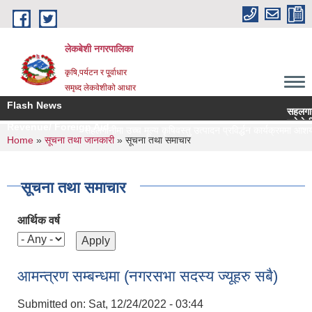
Skip to main content
लेकबेशी नगरपालिका
कृषि,पर्यटन र पू्र्वाधार
समृध्द लेकवेशीको आधार
Flash News
सहलगानीमा उच
लकेवेशी नगर
Revenue/ Foreign Aid
सहलगानीमा उच्च मूल्य कृषिवस्तु उत्पादन प्रविर्द्धन कार्यक्रममा आशय नि
You are here
Home
»
सूचना तथा जानकारी
» सूचना तथा समाचार
सूचना तथा समाचार
आर्थिक वर्ष
आमन्त्रण सम्बन्धमा (नगरसभा सदस्य ज्यूहरु सबै)
Submitted on:
Sat, 12/24/2022 - 03:44