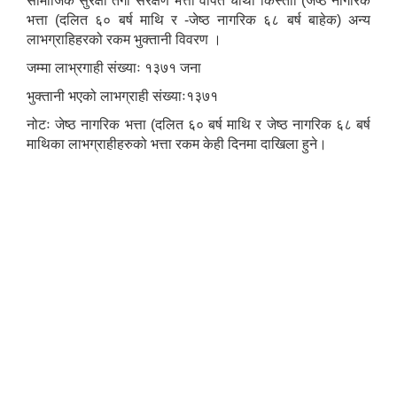
सामाजिक सुरक्षा तगा संरक्षण भत्ता वापत चौथो किस्ताा (जेष्ठ नागरिक
भत्ता (दलित ६० बर्ष माथि र -जेष्ठ नागरिक ६८ बर्ष बाहेक) अन्य
लाभग्राहिहरको रकम भुक्तानी विवरण ।
जम्मा लाभ्रगाही संख्याः १३७१ जना
भुक्तानी भएको लाभग्राही संख्याः१३७१
नोटः जेष्ठ नागरिक भत्ता (दलित ६० बर्ष माथि र जेष्ठ नागरिक ६८ बर्ष
माथिका लाभग्राहीहरुको भत्ता रकम केही दिनमा दाखिला हुने।
निजामती कर्मचारीका सन्ततिलाई शैक्षिक प्रोत्साहन वृत्ति सम्बन्धि अत्यन्त जरुरी सूचना