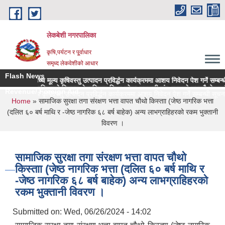
Skip to main content
लेकबेशी नगरपालिका
कृषि,पर्यटन र पू्र्वाधार
समृध्द लेकवेशीको आधार
Flash News
गानीमा उच्च मूल्य कृषिवस्तु उत्पादन प्रविर्द्धन कार्यक्रममा आशय निवेदन पेश गर्ने सम्बन्धी सू
वेशी नगरपालिकाको नियमन क्षेत्रधिकार भित्र रहेका सहकारी संस्थाहरुको समयमै लेखापरीक्षण 
Revenue/ Foreign Aid
मा उच्च मूल्य कृषिवस्तु उत्पादन प्रविर्द्धन कार्यक्रममा आशय निवेदन पेश गर्ने सम्बन्धी सूचना 
You are here
Home
» सामाजिक सुरक्षा तगा संरक्षण भत्ता वापत चौथो किस्ताा (जेष्ठ नागरिक भत्ता
(दलित ६० बर्ष माथि र -जेष्ठ नागरिक ६८ बर्ष बाहेक) अन्य लाभग्राहिहरको रकम भुक्तानी
विवरण ।
सामाजिक सुरक्षा तगा संरक्षण भत्ता वापत चौथो
किस्ताा (जेष्ठ नागरिक भत्ता (दलित ६० बर्ष माथि र
-जेष्ठ नागरिक ६८ बर्ष बाहेक) अन्य लाभग्राहिहरको
रकम भुक्तानी विवरण ।
Submitted on:
Wed, 06/26/2024 - 14:02