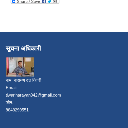
सूचना अधिकारी
निजामती कर्मचारीका सन्ततिलाई शैक्षिक प्रोत्साहन वृत्ति सम्बन्धि अत्यन्त जरुरी सूचना
नाम:
नारायण दत्त तिवारी
Email:
tiwarinarayan042@gmail.com
फोन:
9848299551