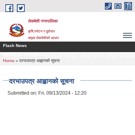
Skip to main content
लेकबेशी नगरपालिका
कृषि,पर्यटन र पू्र्वाधार
समृध्द लेकवेशीको आधार
Flash News
Revenue/ Foreign Aid
सहलगानीमा उच्च मूल्य कृषिवस्तु उत्पादन प्रविर्द्धन कार्यक्रममा
You are here
Home
» दरभाउपत्र आह्वानको सूचना
दरभाउपत्र आह्वानको सूचना
Submitted on:
Fri, 09/13/2024 - 12:20