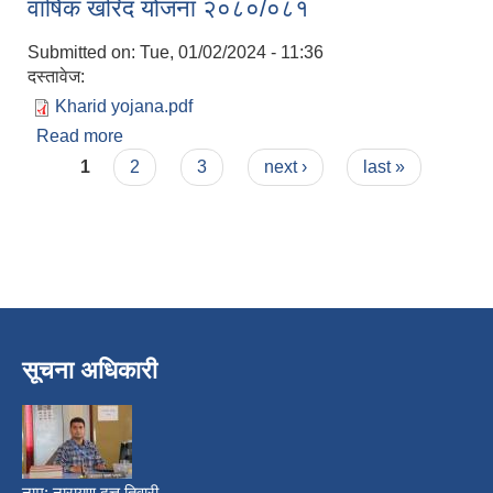
वार्षिक खरिद योजना २०८०/०८१
Submitted on:
Tue, 01/02/2024 - 11:36
दस्तावेज:
Kharid yojana.pdf
Read more
about वार्षिक खरिद योजना २०८०/०८१
Pages
1
2
3
next ›
last »
सूचना अधिकारी
नाम:
नारायण दत्त तिवारी