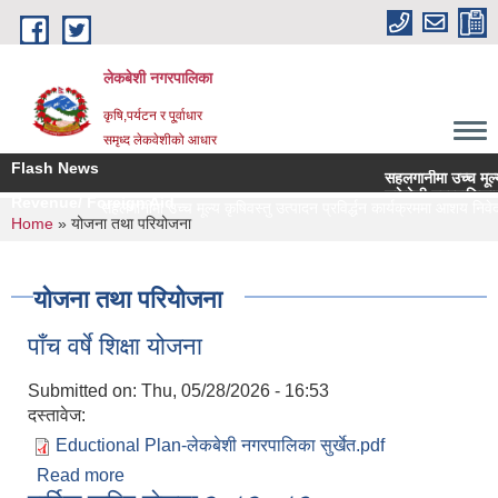
Skip to main content
लेकबेशी नगरपालिका
कृषि,पर्यटन र पू्र्वाधार
समृध्द लेकवेशीको आधार
Flash News
सहलगानीमा उच्च मूल्य कृष
लकेवेशी नगरपालिकाको नि
Revenue/ Foreign Aid
सहलगानीमा उच्च मूल्य कृषिवस्तु उत्पादन प्रविर्द्धन कार्यक्रममा आशय निवेदन 
You are here
Home
» योजना तथा परियोजना
योजना तथा परियोजना
पाँच वर्षे शिक्षा योजना
Submitted on:
Thu, 05/28/2026 - 16:53
दस्तावेज:
Eductional Plan-लेकबेशी नगरपालिका सुर्खेत.pdf
Read more
about पाँच वर्षे शिक्षा योजना