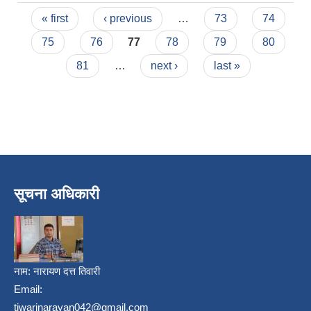
Pages
« first
‹ previous
…
73
74
75
76
77
78
79
80
81
…
next ›
last »
सूचना अधिकारी
नाम:
नारायण दत्त तिवारी
Email:
tiwarinarayan042@gmail.com