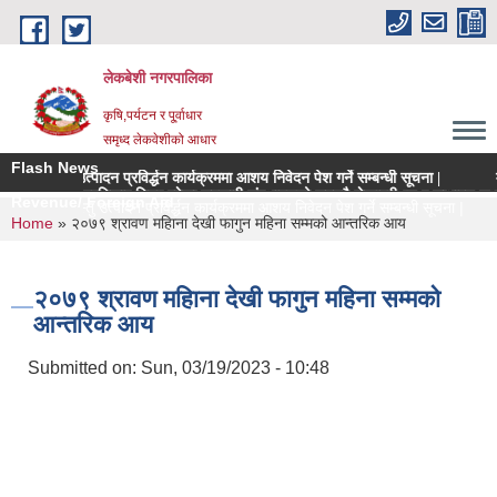
Skip to main content
लेकबेशी नगरपालिका
कृषि,पर्यटन र पू्र्वाधार
समृध्द लेकवेशीको आधार
Flash News
ृषिवस्तु उत्पादन प्रविर्द्धन कार्यक्रममा आशय निवेदन पेश गर्ने सम्बन्धी सूचना |
मूल्
नियमन क्षेत्रधिकार भित्र रहेका सहकारी संस्थाहरुको समयमै लेखापरीक्षण र साधारण सभा सन्प
Revenue/ Foreign Aid
मूल्य कृषिवस्तु उत्पादन प्रविर्द्धन कार्यक्रममा आशय निवेदन पेश गर्ने सम्बन्धी सूचना |
You are here
Home
» २०७९ श्रावण महिाना देखी फागुन महिना सम्मको आन्तरिक आय
२०७९ श्रावण महिाना देखी फागुन महिना सम्मको
आन्तरिक आय
Submitted on:
Sun, 03/19/2023 - 10:48