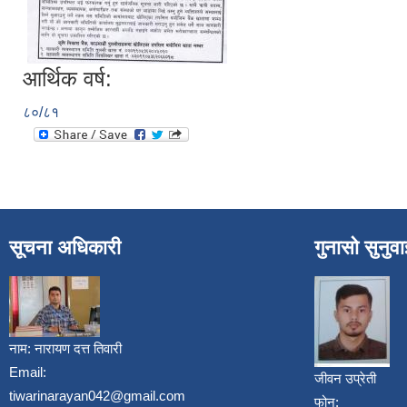
आर्थिक वर्ष:
८०/८१
सूचना अधिकारी
गुनासो सुनुव
नाम:
नारायण दत्त तिवारी
Email:
जीवन उप्रेती
tiwarinarayan042@gmail.com
फोन: