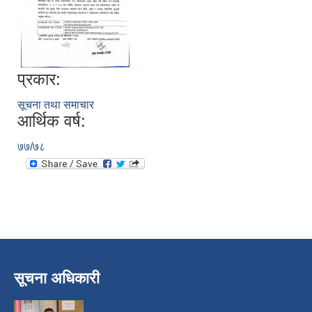
प्रकार:
सूचना तथा समाचार
आर्थिक वर्ष:
७७/७८
निजामती कर्मचारीका सन्ततिलाई शैक्षिक प्रोत्साहन वृत्ति सम्बन्धि अत्यन्त जरुरी सूचना
सूचना अधिकारी