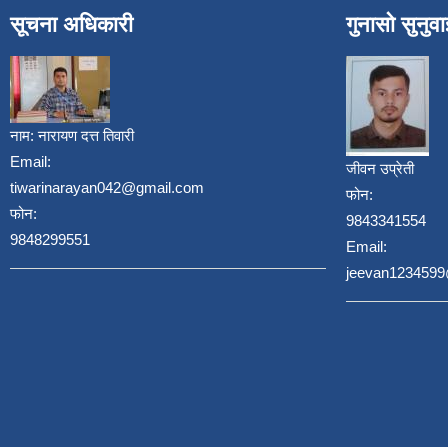
सूचना अधिकारी
गुनासो सुनुव
नाम:
नारायण दत्त तिवारी
Email:
जीवन उप्रेती
tiwarinarayan042@gmail.com
फोन:
फोन:
9843341554
9848299551
Email:
jeevan123459