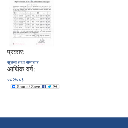
प्रकार:
सूचना तथा समाचार
आर्थिक वर्ष:
निजामती कर्मचारीका सन्ततिलाई शैक्षिक प्रोत्साहन वृत्ति सम्बन्धि अत्यन्त जरुरी सूचना
०८२/०८३