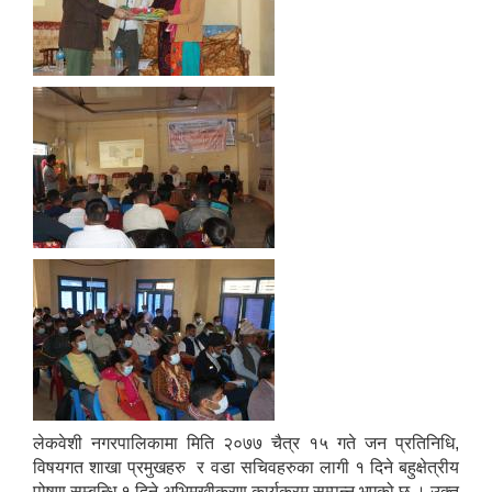
निजामती कर्मचारीका सन्ततिलाई शैक्षिक प्रोत्साहन वृत्ति सम्बन्धि अत्यन्त जरुरी सूचना
लेकवेशी नगरपालिकामा मिति २०७७ चैत्र १५ गते जन प्रतिनिधि,
विषयगत शाखा प्रमुखहरु र वडा सचिवहरुका लागी १ दिने बहुक्षेत्रीय
पोषण सम्बन्धि १ दिने अभिमुखीकरण कार्यक्रम सम्पन्न भएको छ । उक्त