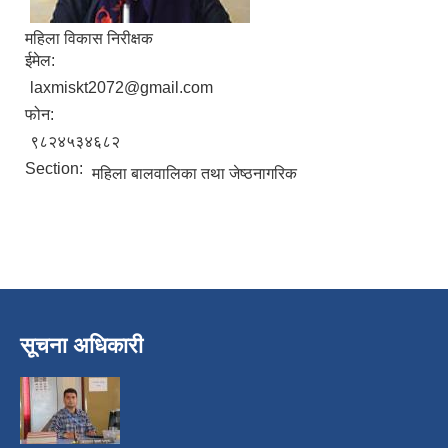
महिला विकास निरीक्षक
ईमेल:
laxmiskt2072@gmail.com
फोन:
९८२४५३४६८२
Section:
महिला बालवालिका तथा जेष्ठनागरिक
निजामती कर्मचारीका सन्ततिलाई शैक्षिक प्रोत्साहन वृत्ति सम्बन्धि अत्यन्त जरुरी सूचना
सूचना अधिकारी