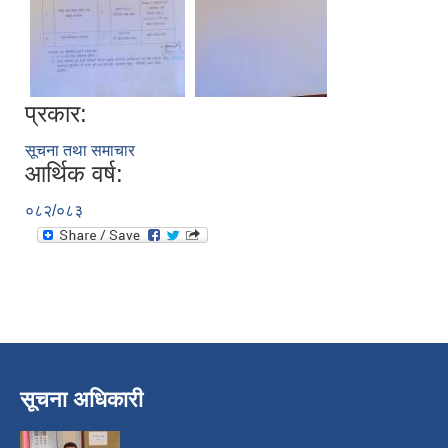
प्रकार:
सूचना तथा समाचार
आर्थिक वर्ष:
०८२/०८३
निजामती कर्मचारीका सन्ततिलाई शैक्षिक प्रोत्साहन वृत्ति सम्बन्धि अत्यन्त जरुरी सूचना
सूचना अधिकारी