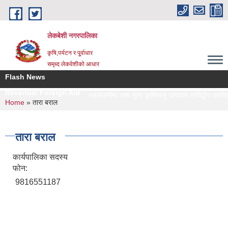
Skip to main content
लेकबेशी नगरपालिका
कृषि,पर्यटन र पू्र्वाधार
समृध्द लेकवेशीको आधार
Flash News
Revenue/ Foreign Aid
सहलगानीमा उच्च मूल्य कृषिवस्तु उत्पादन प्रविर्द्धन कार्यक
You are here
Home
» तारा बराल
तारा बराल
कार्यपालिका सदस्य
फोन:
9816551187