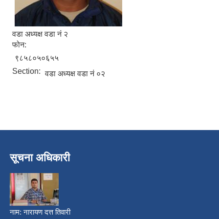
वडा अध्यक्ष वडा नं २
फोन:
९८५८०५०६५५
Section:
वडा अध्यक्ष वडा नं ०२
निजामती कर्मचारीका सन्ततिलाई शैक्षिक प्रोत्साहन वृत्ति सम्बन्धि अत्यन्त जरुरी सूचना
सूचना अधिकारी
नाम:
नारायण दत्त तिवारी