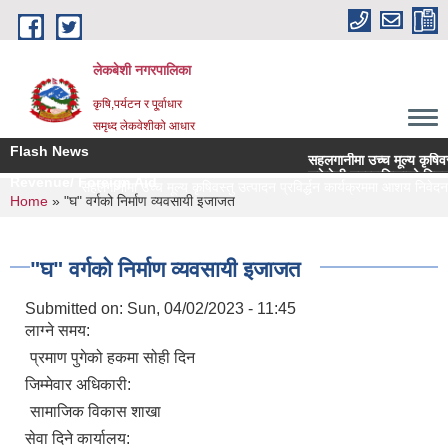
Skip to main content
लेकबेशी नगरपालिका
कृषि,पर्यटन र पू्र्वाधार
समृध्द लेकवेशीको आधार
Flash News
सहलगानीमा उच्च मूल्य कृषिवस्तु उ
लकेवेशी नगरपालिकाको नियमन क्षे
Revenue/ Foreign Aid
सहलगानीमा उच्च मूल्य कृषिवस्तु उत्पादन प्रविर्द्धन कार्यक्रममा आशय निवेदन पे
You are here
Home
» "घ" वर्गको निर्माण व्यवसायी इजाजत
"घ" वर्गको निर्माण व्यवसायी इजाजत
Submitted on:
Sun, 04/02/2023 - 11:45
लाग्ने समय:
प्रमाण पुगेको हकमा सोही दिन
जिम्मेवार अधिकारी:
सामाजिक विकास शाखा
सेवा दिने कार्यालय: