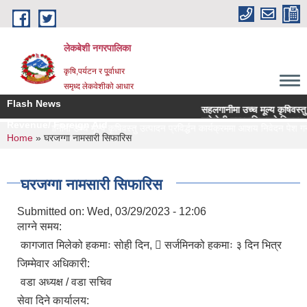
Skip to main content
लेकबेशी नगरपालिका
कृषि,पर्यटन र पू्र्वाधार
समृध्द लेकवेशीको आधार
Flash News
सहलगानीमा उच्च मूल्य कृषिवस्तु उत्प
लकेवेशी नगरपालिकाको नियमन क्षेत्
Revenue/ Foreign Aid
सहलगानीमा उच्च मूल्य कृषिवस्तु उत्पादन प्रविर्द्धन कार्यक्रममा आशय निवेदन पेश गर्ने
You are here
Home
» घरजग्गा नामसारी सिफारिस
घरजग्गा नामसारी सिफारिस
Submitted on:
Wed, 03/29/2023 - 12:06
लाग्ने समय:
कागजात मिलेको हकमाः सोही दिन,  सर्जमिनको हकमाः ३ दिन भित्र
जिम्मेवार अधिकारी:
वडा अध्यक्ष / वडा सचिव
सेवा दिने कार्यालय: