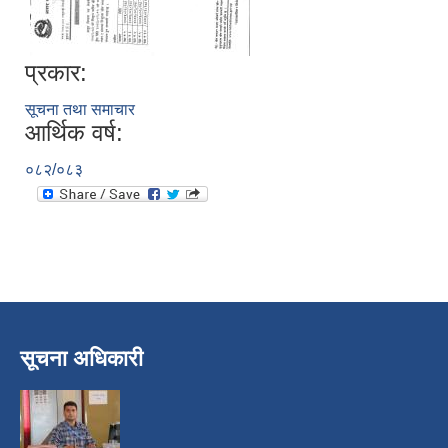
प्रकार:
सूचना तथा समाचार
आर्थिक वर्ष:
०८२/०८३
निजामती कर्मचारीका सन्ततिलाई शैक्षिक प्रोत्साहन वृत्ति सम्बन्धि अत्यन्त जरुरी सूचना
सूचना अधिकारी