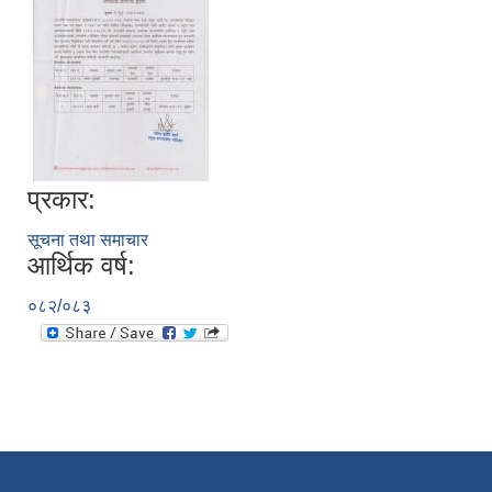
प्रकार:
सूचना तथा समाचार
आर्थिक वर्ष:
निजामती कर्मचारीका सन्ततिलाई शैक्षिक प्रोत्साहन वृत्ति सम्बन्धि अत्यन्त जरुरी सूचना
०८२/०८३