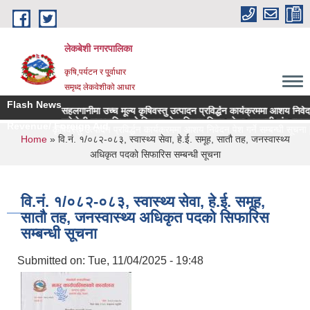
Skip to main content
लेकबेशी नगरपालिका
कृषि,पर्यटन र पू्र्वाधार
समृध्द लेकवेशीको आधार
Flash News
सहलगानीमा उच्च मूल्य कृषिवस्तु उत्पादन प्रविर्द्धन कार्यक्रममा आशय निवेदन पेश
लकेवेशी नगरपालिकाको नियमन क्षेत्रधिकार भित्र रहेका सहकारी संस्थाहरुको स
Revenue/ Foreign Aid
ा उच्च मूल्य कृषिवस्तु उत्पादन प्रविर्द्धन कार्यक्रममा आशय निवेदन पेश गर्ने सम्बन्धी सूचना |
You are here
Home
» वि.नं. १/०८२-०८३, स्वास्थ्य सेवा, हे.ई. समूह, सातौ तह, जनस्वास्थ्य
अधिकृत पदको सिफारिस सम्बन्धी सूचना
वि.नं. १/०८२-०८३, स्वास्थ्य सेवा, हे.ई. समूह,
सातौ तह, जनस्वास्थ्य अधिकृत पदको सिफारिस
सम्बन्धी सूचना
Submitted on:
Tue, 11/04/2025 - 19:48